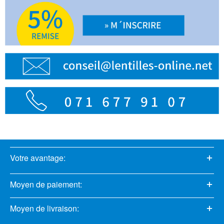
Votre avantage:
Moyen de paiement:
Moyen de livraison: