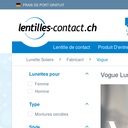
FRAIS DE PORT GRATUIT
Lentille de contact
Produit D'entre
Lunette Solaire
Fabricant
Vogue
Vogue Lun
Lunettes pour
Femme
Homme
Type
Montures cerclées
Style