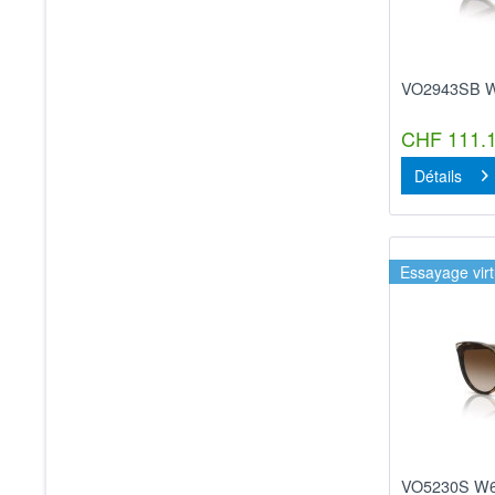
VO2943SB W
CHF 111.1
Détails
Essayage virt
VO5230S W6