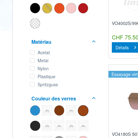
VO4002S/99
CHF 75.50
Matériau
Détails
Acetat
Metal
Nylon
Essayage virt
Plastique
Spritzguss
Couleur des verres
VO4180S 50