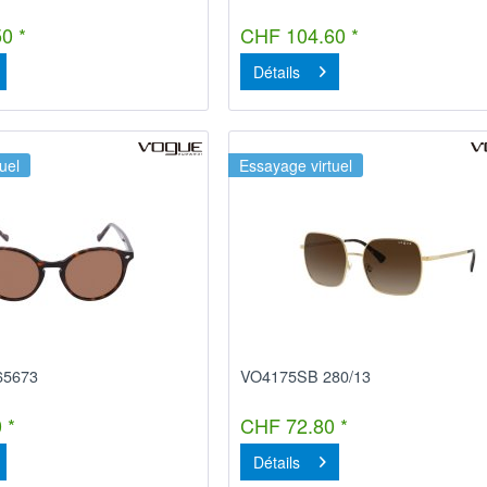
0 *
CHF 104.60 *
Détails
uel
Essayage virtuel
65673
VO4175SB 280/13
 *
CHF 72.80 *
Détails