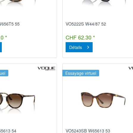
656T5 55
VO5222S W44/87 52
0 *
CHF 62.30 *
Détails
uel
Essayage virtuel
5613 54
VO5243SB W65613 53