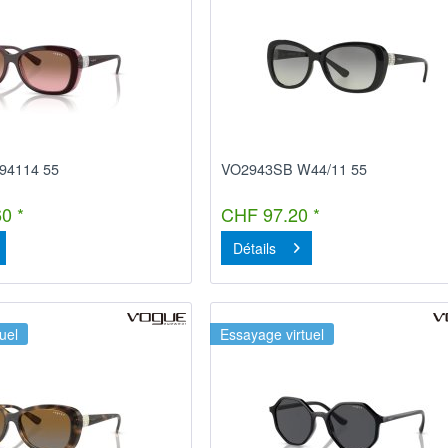
94114 55
VO2943SB W44/11 55
0 *
CHF 97.20 *
Détails
uel
Essayage virtuel