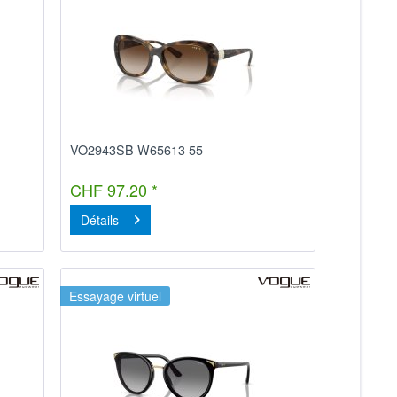
VO2943SB W65613 55
CHF 97.20 *
Détails
Essayage virtuel