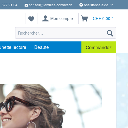
1 677 91 04
conseil@lentilles-contact.ch
Assistance/aide
Mon compte
CHF 0.00 *
unette lecture
Beauté
Commandez