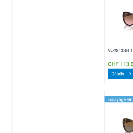
VO2943SB 1
CHF 113.6
Détails
Essayage virt