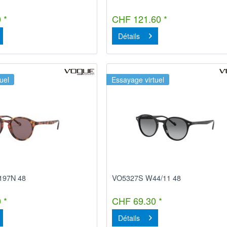
 *
CHF 121.60 *
Détails
uel
Essayage virtuel
197N 48
VO5327S W44/11 48
 *
CHF 69.30 *
Détails