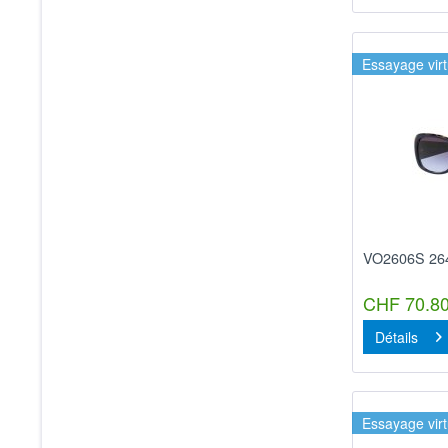
Essayage virt
VO2606S 26
CHF 70.80
Détails
Essayage virt