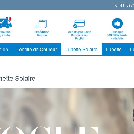
+41 (0) 7
tien
Lentille de Couleur
Lunette Solaire
Lunette
L
ette Solaire