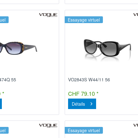
uel
Essayage virtuel
474Q 55
VO2843S W44/11 56
 *
CHF 79.10 *
Détails
uel
Essayage virtuel