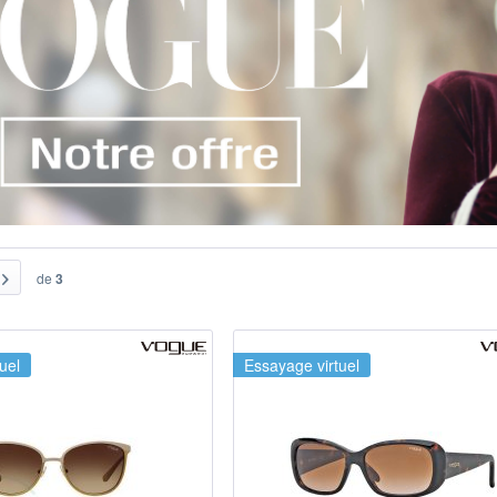
de
3
uel
Essayage virtuel