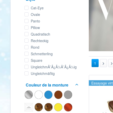
Cat-Eye
Ovale
Panto
Pillow
Quadratisch
Rechteckig
Rond
Schmetterling
Square
1
UngleichmÃ¯Â¿Â½Ã¯Â¿Â½ig
Ungleichmäßig
Essayage virt
Couleur de la monture