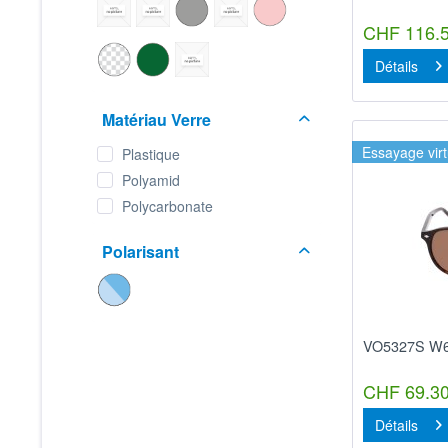
CHF 116.5
Détails
Matériau Verre
Essayage virt
Plastique
Polyamid
Polycarbonate
Polarisant
VO5327S W
CHF 69.30
Détails