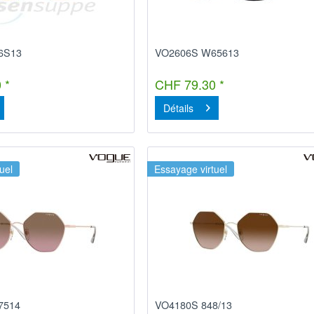
6S13
VO2606S W65613
 *
CHF 79.30 *
Détails
uel
Essayage virtuel
7514
VO4180S 848/13