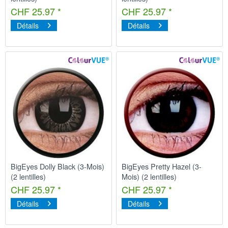
CHF 25.97 *
CHF 25.97 *
Détails
Détails
BigEyes Dolly Black (3-Mois)
BigEyes Pretty Hazel (3-
(2 lentilles)
Mois) (2 lentilles)
CHF 25.97 *
CHF 25.97 *
Détails
Détails