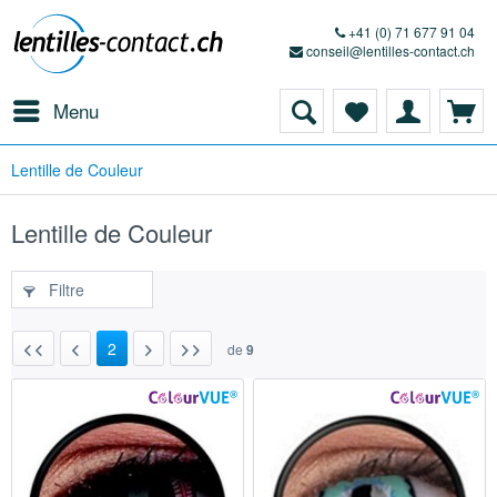
+41 (0) 71 677 91 04
conseil@lentilles-contact.ch
Menu
Lentille de Couleur
Lentille de Couleur
Filtre
2
de
9