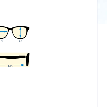
59
47
145