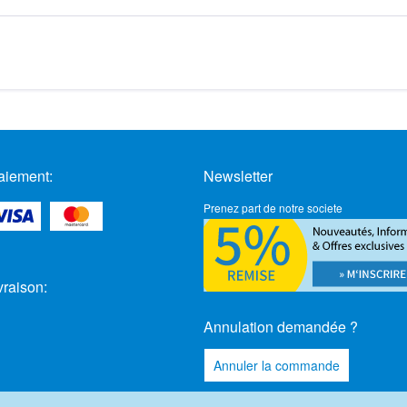
aiement:
Newsletter
Prenez part de notre societe
vraison:
Annulation demandée ?
Annuler la commande