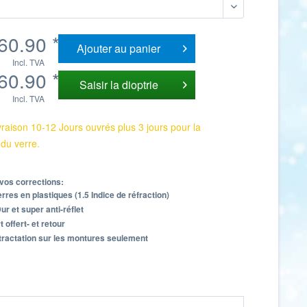
60.90 *
Ajouter au
panier
Incl. TVA
60.90 *
Saisir la dioptrie
Incl. TVA
vraison 10-12 Jours ouvrés plus 3 jours pour la
 du verre.
vos corrections:
rres en plastiques (1.5 Indice de réfraction)
r et super anti-réflet
t offert- et retour
tractation sur les montures seulement