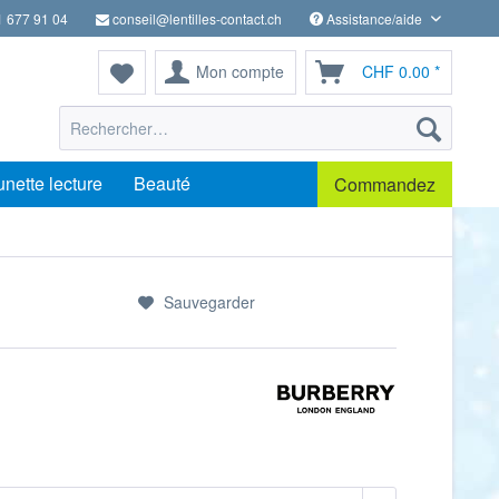
1 677 91 04
conseil@lentilles-contact.ch
Assistance/aide
Mon compte
CHF 0.00 *
unette lecture
Beauté
Commandez
Sauvegarder