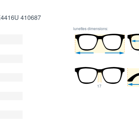
 BE4416U 410687
lunettes dimensions:
17