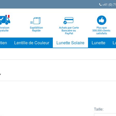
+41 (0) 7
tien
Lentille de Couleur
Lunette Solaire
Lunette
L
7
Taille: