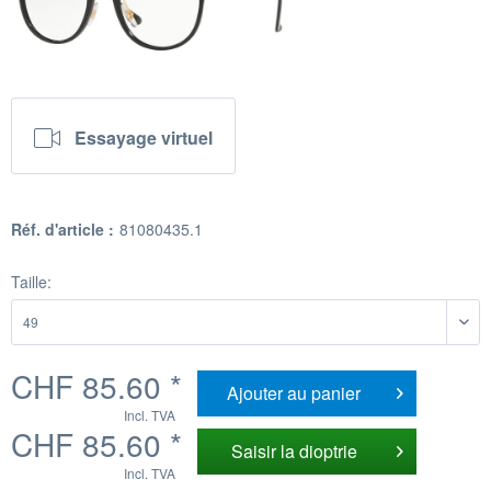
Essayage virtuel
Réf. d'article :
81080435.1
Taille:
CHF 85.60 *
Ajouter au
panier
Incl. TVA
CHF 85.60 *
Saisir la dioptrie
Incl. TVA