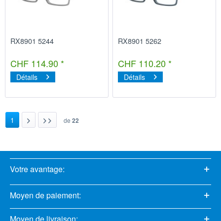
RX8901 5244
RX8901 5262
CHF 114.90 *
CHF 110.20 *
Détails
Détails
1
de
22
Votre avantage:
Moyen de paiement:
Moyen de livraison: