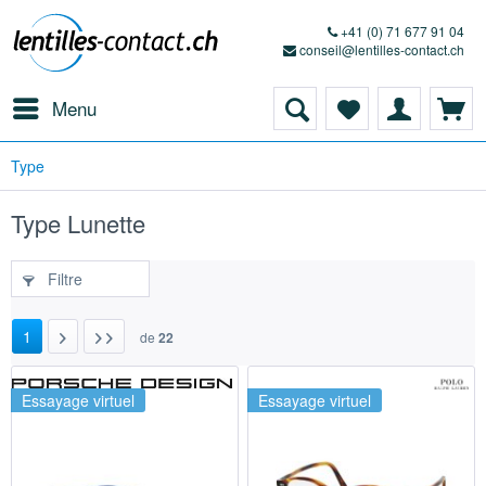
+41 (0) 71 677 91 04
conseil@lentilles-contact.ch
Menu
Type
Type Lunette
Filtre
1
de
22
Essayage virtuel
Essayage virtuel