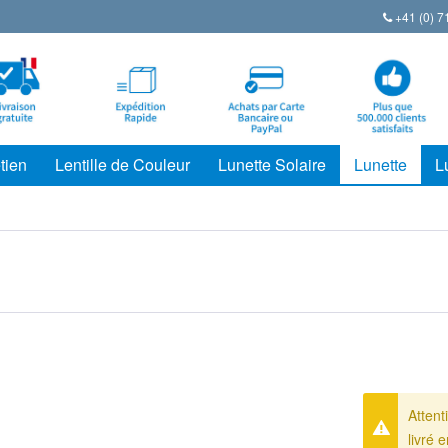
+41 (0) 7
tien
Lentille de Couleur
Lunette Solaire
Lunette
L
Attent
livré 