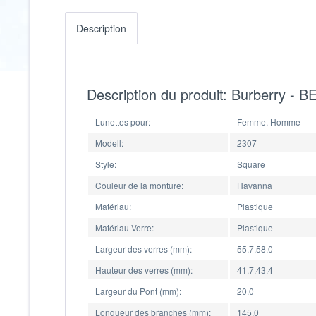
Description
Description du produit: Burberry - 
Lunettes pour:
Femme, Homme
Modell:
2307
Style:
Square
Couleur de la monture:
Havanna
Matériau:
Plastique
Matériau Verre:
Plastique
Largeur des verres (mm):
55.7.58.0
Hauteur des verres (mm):
41.7.43.4
Largeur du Pont (mm):
20.0
Longueur des branches (mm):
145.0