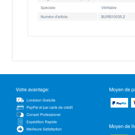
Spéciale:
Vitrifiable
Numéro d'article:
BURB10035.2
Votre avantage:
Moyen de p
Livraison Gratuite
PayPal et par carte de crédit
Conseil Professionel
Expédition Rapide
Moyen de li
Meilleure Satisfaction