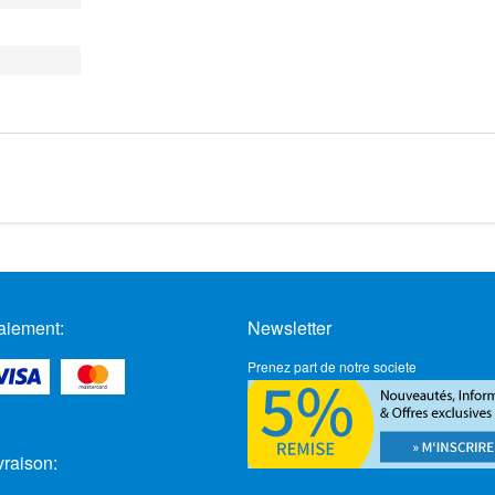
aiement:
Newsletter
Prenez part de notre societe
vraison: