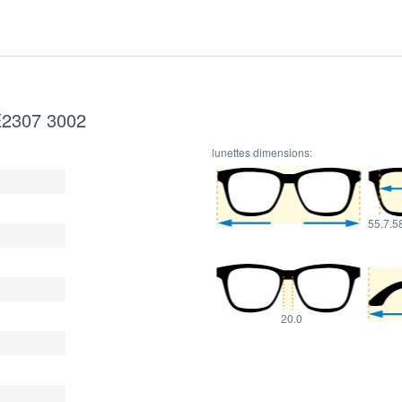
BE2307 3002
lunettes dimensions:
55.7.5
20.0