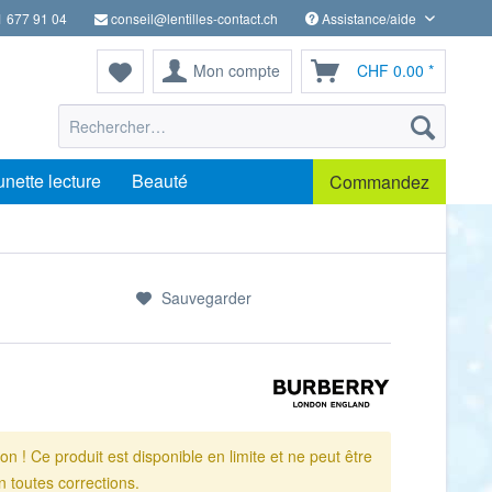
1 677 91 04
conseil@lentilles-contact.ch
Assistance/aide
Mon compte
CHF 0.00 *
unette lecture
Beauté
Commandez
Sauvegarder
ion ! Ce produit est disponible en limite et ne peut être
en toutes corrections.