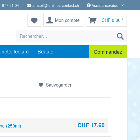
1 677 91 04
conseil@lentilles-contact.ch
Assistance/aide
Mon compte
CHF 0.00 *
unette lecture
Beauté
Commandez
Sauvegarder
CHF 17.60
ine (250ml)