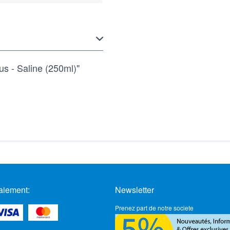
us - Saline (250ml)"
aiement:
Newsletter
Prenez part de notre societe