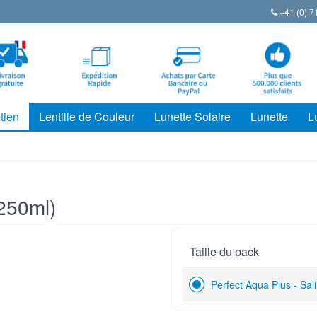
+41 (0) 7
tien
Lentille de Couleur
Lunette Solaire
Lunette
L
(250ml)
Taille du pack
Perfect Aqua Plus - Sal